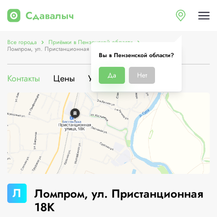
Все города
Приёмки в Пензенской области
Ломпром, ул. Пристанционная 18К
Вы в Пензенской области?
Да
Нет
Контакты
Цены
Услуги
О компании
Л
Ломпром, ул. Пристанционная
18К