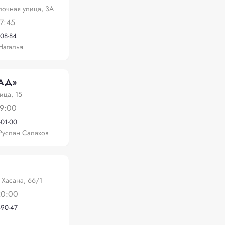
очная улица, 3А
7:45
-08-84
Наталья
АД»
ица, 15
19:00
-01-00
Руслан Салахов
М
 Хасана, 66/1
20:00
-90-47