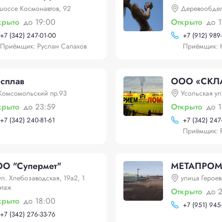
шоссе Космонавтов, 92
Деревообдел
крыто
до 19:00
Открыто
до 1
+
7 (342) 247-01-00
+
7 (912) 989
Приёмщик: Руслан Салахов
Приёмщик: 
 сплав
ООО «СКЛ
Комсомольский пр.93
Усольская ул
крыто
до 23:59
Открыто
до 
+
7 (342) 240-81-61
+
7 (342) 247
Приёмщик: 
О "Супермет"
МЕТАПРО
ул. Хлебозаводская, 19а2, 1
улица Героев
этаж
Открыто
до 
крыто
до 18:00
+
7 (951) 945
+
7 (342) 276-33-76