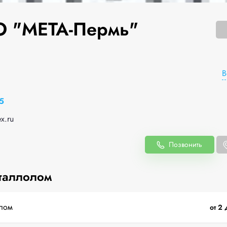
 "МЕТА-Пермь"
В
5
x.ru
Позвонить
таллолом
лом
от 2 