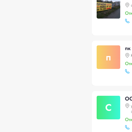
От
пк
п
От
ОО
С
От