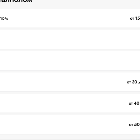
лом
от 1
от 30 
от 40
от 50