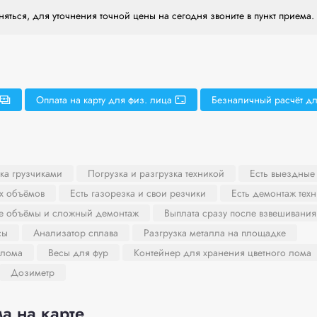
яться, для уточнения точной цены на сегодня звоните в пункт приема.
Оплата на карту для физ. лица
Безналичный расчёт дл
ка грузчиками
Погрузка и разгрузка техникой
Есть выездные
х объёмов
Есть газорезка и свои резчики
Есть демонтаж тех
ие объёмы и сложный демонтаж
Выплата сразу после взвешивания
сы
Анализатор сплава
Разгрузка металла на площадке
 лома
Весы для фур
Контейнер для хранения цветного лома
Дозиметр
а на карте