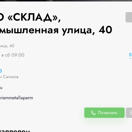
 «СКЛАД»,
мышленная улица, 40
ица, 40
В
я в сб 09:00
0
н Салахов
u
priemmetallaperm
Позвонить
таллолом