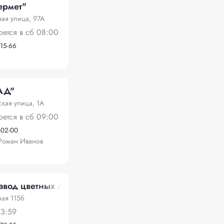
ермет"
я улица, 97А
оется в сб 08:00
-15-66
АД"
ская улица, 1А
оется в сб 09:00
-02-00
Роман Иванов
авод цветных металлов
ая 115б
23:59