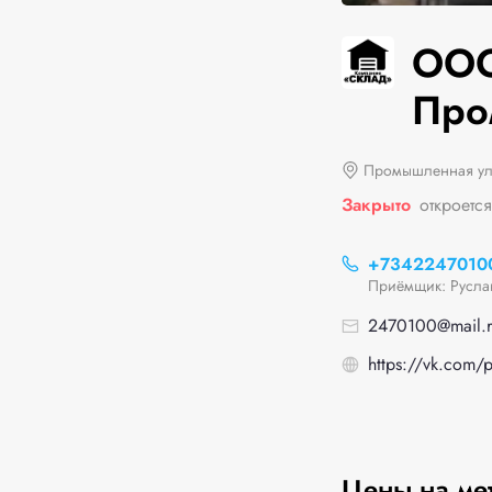
ООО
Про
Промышленная ул
Закрыто
откроетс
+7342247010
Приёмщик: Русла
2470100@mail.r
https://vk.com/
Цены на ме