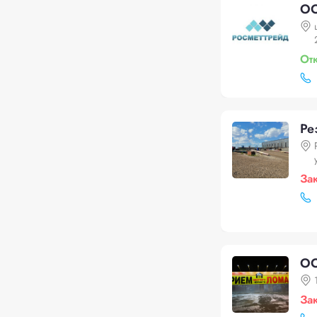
ОО
От
Ре
За
О
За