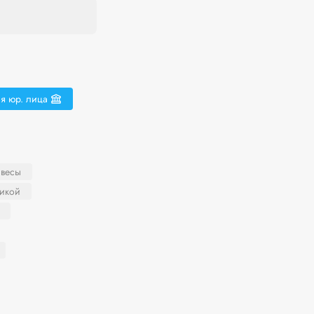
я юр. лица
 весы
никой