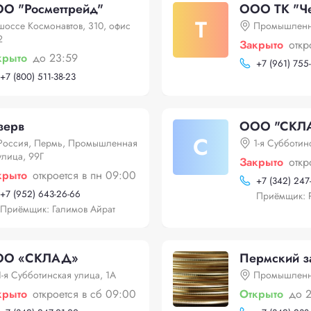
О "Росметтрейд"
ООО ТК "Ч
Т
шоссе Космонавтов, 310, офис
Промышленна
2
Закрыто
откр
крыто
до 23:59
+
7 (961) 755
+
7 (800) 511-38-23
зерв
ООО "СКЛ
С
Россия, Пермь, Промышленная
1-я Субботин
улица, 99Г
Закрыто
откр
крыто
откроется в пн 09:00
+
7 (342) 247
+
7 (952) 643-26-66
Приёмщик: 
Приёмщик: Галимов Айрат
ОО «СКЛАД»
Пермский з
1-я Субботинская улица, 1А
Промышленн
крыто
откроется в сб 09:00
Открыто
до 