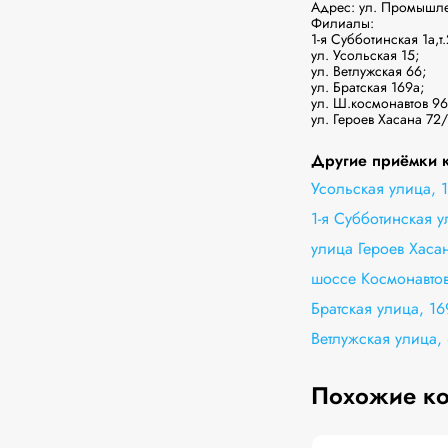
Адрес: ул. Промышленн
Филиалы: 

1-я Субботинская 1а,т.
ул. Усольская 15;

ул. Ветлужская 66; 

ул. Братская 169а;

ул. Ш.космонавтов 96;
ул. Героев Хасана 72/
Другие приёмки 
Усольская улица, 
1-я Субботинская у
улица Героев Хасан
шоссе Космонавтов
Братская улица, 16
Ветлужская улица,
Похожие к