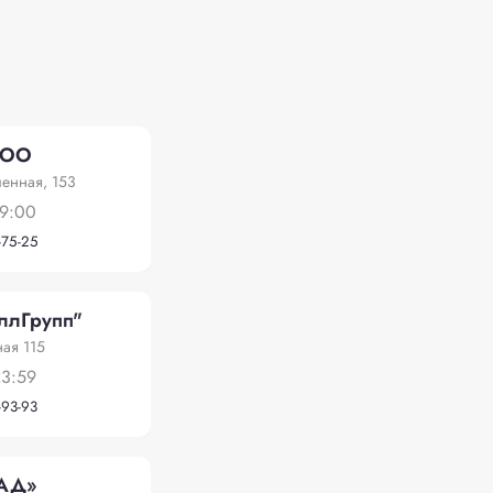
ООО
енная, 153
19:00
-75-25
ллГрупп"
ая 115
23:59
-93-93
АД»