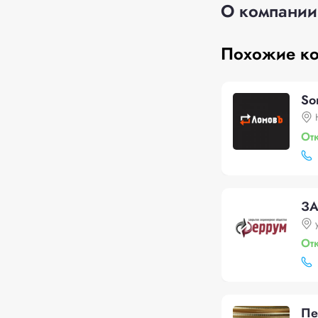
О компании
Похожие к
So
От
ЗА
От
Пе