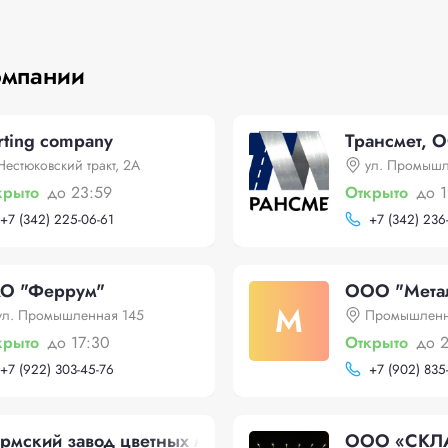
омпании
rting company
Трансмет, 
Нестюковский тракт, 2А
ул. Промышл
крыто
до 23:59
Открыто
до 
+
7 (342) 225-06-61
+
7 (342) 236
О "Феррум"
ООО "Мета
М
ул. Промышленная 145
Промышленн
крыто
до 17:30
Открыто
до 
+
7 (922) 303-45-76
+
7 (902) 835
рмский завод цветных металлов
ООО «СКЛ