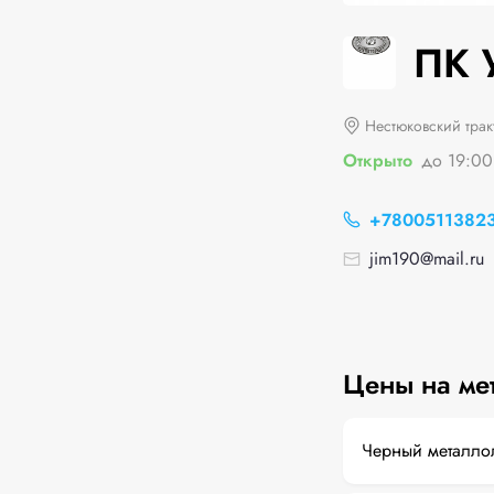
ПК 
Нестюковский трак
Открыто
до 19:00
+7800511382
jim190@mail.ru
Цены на ме
Черный металло