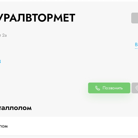
УРАЛВТОРМЕТ
т 2а
В
3
Позвонить
таллолом
лом