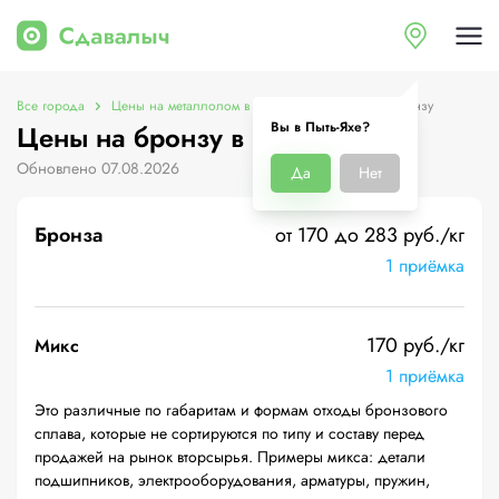
Все города
Цены на металлолом в Пыть-Яхе
Цены на бронзу
Вы в Пыть-Яхе?
Цены на бронзу в Пыть-Яхе
Обновлено 07.08.2026
Да
Нет
Бронза
от 170 до 283 руб./кг
1 приёмка
170 руб./кг
Микс
1 приёмка
Это различные по габаритам и формам отходы бронзового
сплава, которые не сортируются по типу и составу перед
продажей на рынок вторсырья. Примеры микса: детали
подшипников, электрооборудования, арматуры, пружин,