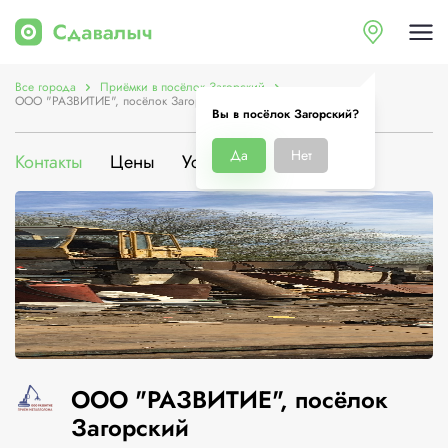
Все города
Приёмки в посёлок Загорский
ООО "РАЗВИТИЕ", посёлок Загорский
Вы в посёлок Загорский?
Да
Нет
Контакты
Цены
Услуги
О компании
ООО "РАЗВИТИЕ", посёлок
Загорский