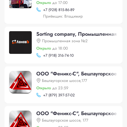
Открыто
до 17:00
+
7 (928) 815-86-89
Приёмщик: Владимир
Sorting company, Промышленная зо
Промышленная зона №2
Открыто
до 18:00
+
7 (918) 316-74-10
ООО "Феникс-С", Бештаугорское шос
Бештаугорское шоссе,177
Открыто
до 23:59
+
7 (879) 397-57-02
ООО "Феникс-С", Бештаугорское шос
Бештаугорское шоссе, 177