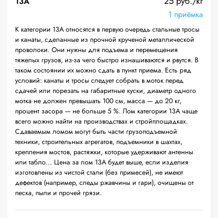
25 руб./кг
13А
1 приёмка
К категории 13А относятся в первую очередь стальные тросы
и канаты, сделанные из прочной крученой металлической
проволоки. Они нужны для подъема и перемещения
тяжелых грузов, из-за чего быстро изнашиваются и рвутся. В
таком состоянии их можно сдать в пункт приема. Есть ряд
условий: канаты и тросы следует собрать в моток перед
сдачей или порезать на габаритные куски, диаметр одного
мотка не должен превышать 100 см, масса — до 20 кг,
процент засора — не больше 5 %. Лом категории 13А чаще
всего можно найти на производствах и стройплощадках.
Сдаваемым ломом могут быть части грузоподъемной
техники, строительных агрегатов, подъемники в шахтах,
крепления мостов, растяжки, которые удерживают антенны
или табло… Цена за лом 13А будет выше, если изделия
изготовлены из чистой стали (без примесей), не имеют
дефектов (например, следы ржавчины и гари), очищены от
песка, пыли и прочей грязи.