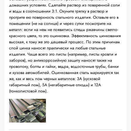
домашних условиях. Сделайте раствор из поваренной соли
и воды в соотношении 3:1. Окуните тряпку в раствор и
протрите ею поверхность стального изделия. Оставьте его в
помещении (не на солнце) и через сутки посмотрите на
металл: если на нем не появились следы ржавчины светло-
красного цвета, то это оцинковка. Эффективность цинкования
высокая, к тому же это дешевый процесс. По этим причинам
слой цинка наносят практически на любые стальные
изделия. Чаще всего это листы (например, листы кровли и
заборов), но антикоррозийную защиту наносят также на
проволоку, болты и гайки, ведра, водосточные трубы, банки
и кузова автомобилей. Оцинкованная сталь маркируется так
же, как и весь лом черных металлов: 3А (кусковой
габаритный лом), 5А (негабаритные отходы) и 12А
(тонколистовой лом).