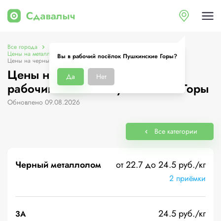
Все города
Цены на металлолом в рабочий посёлок Пушкинские Горы
Вы в рабочий посёлок Пушкинские Горы?
Цены на черный металлолом
Цены на черный металлолом в
Да
Нет
рабочий посёлок Пушкинские Горы
Обновлено 09.08.2026
Все категории
Черный металлолом
от 22.7 до 24.5 руб./кг
2 приёмки
24.5 руб./кг
3А