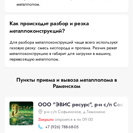
металлолом.
Как происходит разбор и резка
металлоконструкций?
Для разбора металлоконструкций чаще всего используют
газовую резку: смесь кислорода и пропана. Резчик режет
металлоконструкцию в габарит для загрузки в машину,
перевозящую металлолом.
Пункты приема и вывоза металлолома в
Раменском
ООО "ЭВИС ресурс", р-н с/п Софьин
р-н с/п Софьинское, д.Тимонино
Закрыто
откроется в пн 09:00
+
7 (926) 788-68-05