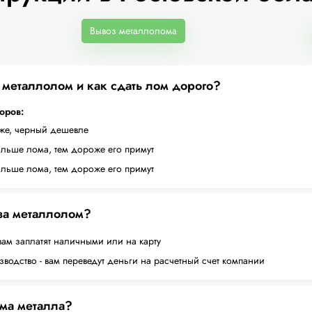
Вывоз металлолома
а металлолом и как сдать лом дорого?
торов:
оже, черный дешевле
ольше лома, тем дороже его примут
ольше лома, тем дороже его примут
 за металлолом?
вам заплатят наличными или на карту
водство - вам переведут деньги на расчетный счет компании
ема металла?