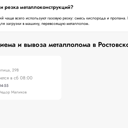
 и резка металлоконструкций?
й чаще всего используют газовую резку: смесь кислорода и пропана. 
для загрузки в машину, перевозящую металлолом.
иема и вывоза металлолома в Ростовск
улица, 29В
оется в сб 08:00
04-55
Федор Маликов