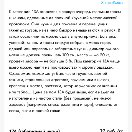
3 приёмки
К категории 13А относятся в первую очередь стальные тросы
и канаты, сделанные из прочной крученой металлической
проволоки. Они нужны для подъема и перемещения
тяжелых грузов, из-за чего быстро изнашиваются и рвутся. В
таком состоянии их можно сдать в пункт приема. Есть ряд
условий: канаты и тросы следует собрать в моток перед
сдачей или порезать на габаритные куски, диаметр одного
мотка не должен превышать 100 см, масса — до 20 кг,
процент засора — не больше 5 %. Лом категории 13А чаще
всего можно найти на производствах и стройплощадках.
Сдаваемым ломом могут быть части грузоподъемной
техники, строительных агрегатов, подъемники в шахтах,
крепления мостов, растяжки, которые удерживают антенны
или табло… Цена за лом 13А будет выше, если изделия
изготовлены из чистой стали (без примесей), не имеют
дефектов (например, следы ржавчины и гари), очищены от
песка, пыли и прочей грязи.
12 руб./кг
17А (габаритный чугун)