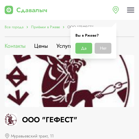
Все города
Приёмки в Ржеве
ООО "ГЕФЕСТ"
Вы в Ржеве?
Контакты
Цены
Услуги
О компании
Да
Нет
ООО "ГЕФЕСТ"
Муравьевский тракт, 11