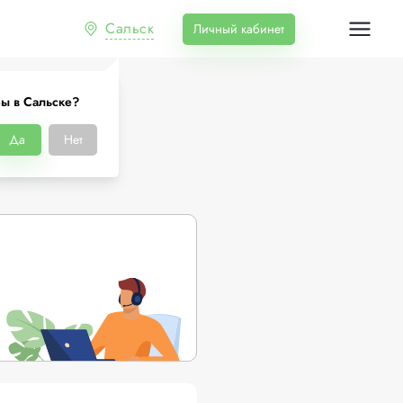
Сальск
Личный кабинет
ы в Сальске?
е
Да
Нет