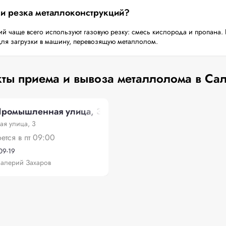
 и резка металлоконструкций?
й чаще всего используют газовую резку: смесь кислорода и пропана. 
для загрузки в машину, перевозящую металлолом.
ты приема и вывоза металлолома в Са
Промышленная улица, 3
я улица, 3
оется в пт 09:00
09-19
алерий Захаров