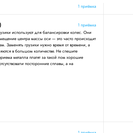
1 приёмка
)
1 приёмка
узики используют для балансировки колес. Они
смещение центра массы оси — это часто происходит
м. Заменять грузики нужно время от времени, а
вляются в большом количестве. Не спешите
приема металла платят за такой лом хорошие
 отсутствовали посторонние сплавы, а на
1 приёмка