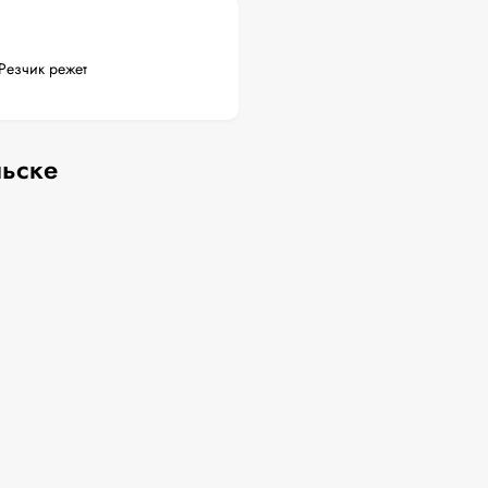
Резчик режет
льске