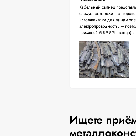
Кабельный свинец представл
следует освободить от верхн
изготавливают для линий эл
электропроводность, — поэто
примесей (98-99 % свинца) и
Ищете приём
металлоконс