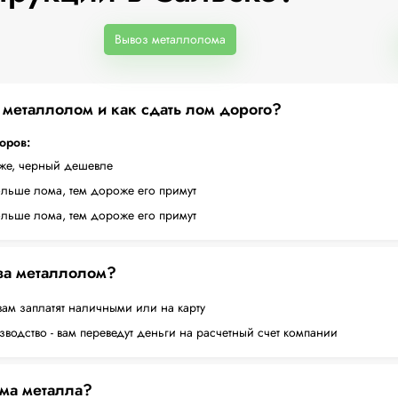
Вывоз металлолома
а металлолом и как сдать лом дорого?
торов:
оже, черный дешевле
ольше лома, тем дороже его примут
ольше лома, тем дороже его примут
 за металлолом?
вам заплатят наличными или на карту
водство - вам переведут деньги на расчетный счет компании
ема металла?