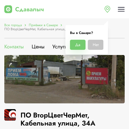
Все города
Приёмки в Самаре
ПО ВторЦветЧерМет, Кабельная улица, 34А
Вы в Самаре?
Да
Нет
Контакты
Цены
Услуги
О компании
ПО ВторЦветЧерМет,
Кабельная улица, 34А