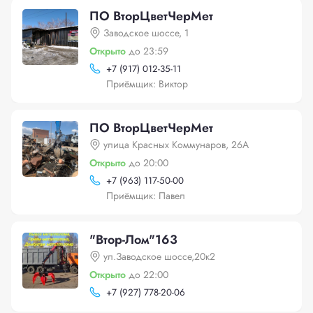
ПО ВторЦветЧерМет
Заводское шоссе, 1
Открыто
до 23:59
+
7 (917) 012-35-11
Приёмщик: Виктор
ПО ВторЦветЧерМет
улица Красных Коммунаров, 26А
Открыто
до 20:00
+
7 (963) 117-50-00
Приёмщик: Павел
"Втор-Лом"163
ул.Заводское шоссе,20к2
Открыто
до 22:00
+
7 (927) 778-20-06