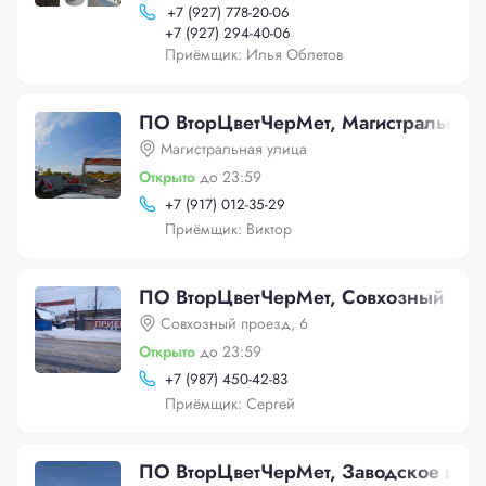
+
7 (927) 778-20-06
+
7 (927) 294-40-06
Приёмщик: Илья Облетов
ПО ВторЦветЧерМет, Магистральная 
Магистральная улица
Открыто
до 23:59
+
7 (917) 012-35-29
Приёмщик: Виктор
ПО ВторЦветЧерМет, Совхозный про
Совхозный проезд, 6
Открыто
до 23:59
+
7 (987) 450-42-83
Приёмщик: Сергей
ПО ВторЦветЧерМет, Заводское шос