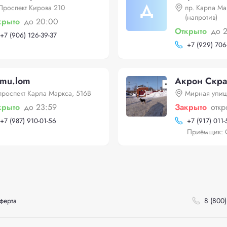
Д
Проспект Кирова 210
пр. Карла Ма
(напротив)
крыто
до 20:00
Открыто
до 
+
7 (906) 126-39-37
+
7 (929) 706
imu.lom
Акрон Скра
проспект Карла Маркса, 516В
Мирная улиц
крыто
до 23:59
Закрыто
откр
+
7 (987) 910-01-56
+
7 (917) 011
Приёмщик: 
ферта
8 (800)