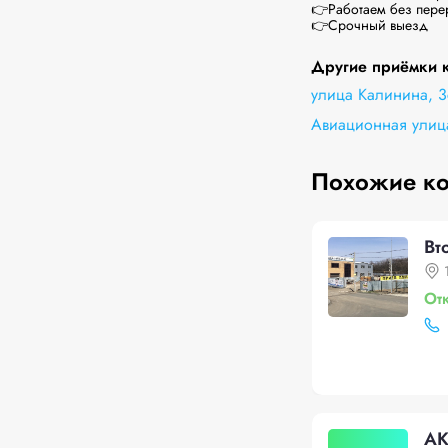
👉Работаем без перер
Другие приёмки к
улица Калинина, 3
Авиационная улиц
Похожие к
Вт
От
АК