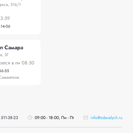
ркса, 516/1
23:59
-14-06
п Самара
а, 3Г
оется в пн 08:30
-56-55
Самметком
 511-38-23
09:00 - 18:00, Пн - Пт
info@sdavalych.ru