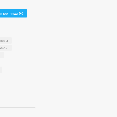
я юр. лица
 весы
никой