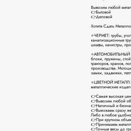
Вывoзим любoй мeтал
👉Бытовой

👉Дeловoй

Xотите Cдaть Meтaлло
⭐ЧЕРМЕТ: трубы, угол
канализационные труб
шкафы, канистры, про
⭐АВТОМОБИЛЬНЫЙ ЛОМ:
блоки, пружины, стойк
тракторов, кранов, по
производства. Мотоцик
замки, задвижки, петл
⭐ЦВЕТНОЙ МЕТАЛЛ: мед
металлические издел
👉Самая высокая цена
👉Вывозим любой объ
👉Наличный и безнали
👉Выезжаем сразу же 
Либо в любое удобно
👉При крупном объе
👉Принимаем металл 
👉Точные весы до гра