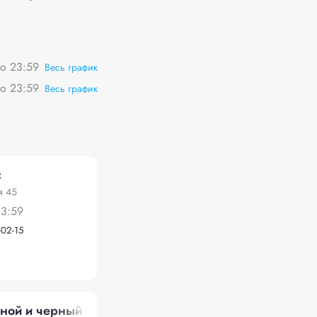
о 23:59
Весь график
о 23:59
Весь график
с
я 45
23:59
-02-15
тной и черный лом