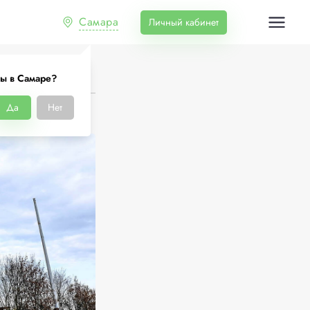
Самара
Личный кабинет
ы в Самаре?
Да
Нет