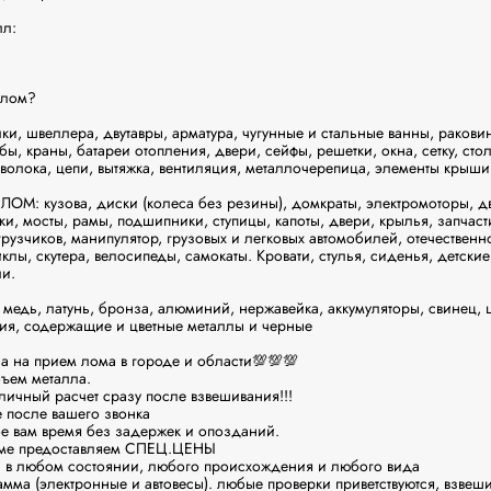
л:

лoм?

ки, швеллера, двутавры, арматура, чугунные и стальные ванны, раковин
ы, краны, батареи отопления, двери, сейфы, решетки, окна, сетку, стол
волока, цепи, вытяжка, вентиляция, металлочерепица, элементы крыши

 кузова, диски (колеса без резины), домкраты, электромоторы, дви
и, мосты, рамы, подшипники, ступицы, капоты, двери, крылья, запчасти 
грузчиков, манипулятор, грузовых и легковых автомобилей, отечественн
лы, скутера, велосипеды, самокаты. Кровати, стулья, сиденья, детские 
и.

ь, латунь, бронза, алюминий, нержавейка, аккумуляторы, свинец, ци
ия, содержащие и цветные металлы и черные

 на прием лома в городе и области💯💯💯

ем металла.

чный расчет сразу после взвешивания!!!

после вашего звонка

е вам время без задержек и опозданий.

ме предоставляем СПЕЦ.ЦЕНЫ

в любом состоянии, любого происхождения и любого вида

мма (электронные и автовесы). любые проверки приветствуются, взвешив