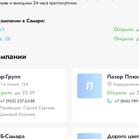
ыва и выходных 24 часа круглосуточно

омпании в Самаре:
с1
Открыто
д
а, 26
Открыто
д
омпании
ор-Групп
Лазер Плю
Л
11-я линия, 124
Аэродромна
крыто
до 23:59
Открыто
до 
+
7 (902) 237-63-88
+
7 (846) 989
Приёмщик: Сергей Сергеев,
Дмитрий Корнеев
Б-Самара
Дорого цве