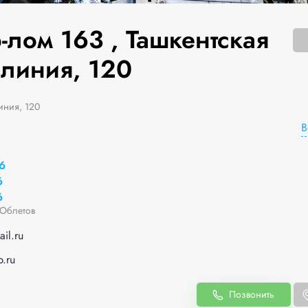
-лом 163 , Ташкентская
 линия, 120
иния, 120
В
6
6
6
Облетов
il.ru
p.ru
Позвонить