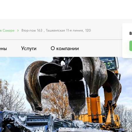
в Самаре
Втор-лом 163 , Ташкентская 11-я линия, 120
В
ены
Услуги
О компании