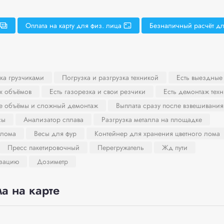
Оплата на карту для физ. лица
Безналичный расчёт дл
ка грузчиками
Погрузка и разгрузка техникой
Есть выездные
х объёмов
Есть газорезка и свои резчики
Есть демонтаж тех
ие объёмы и сложный демонтаж
Выплата сразу после взвешивания
сы
Анализатор сплава
Разгрузка металла на площадке
 лома
Весы для фур
Контейнер для хранения цветного лома
Пресс пакетировочный
Перегружатель
Жд пути
изацию
Дозиметр
а на карте