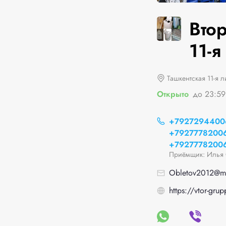
Втор
11-я
Ташкентская 11-я л
Открыто
до 23:59
+7927294400
+7927778200
+7927778200
Приёмщик: Илья 
Obletov2012@ma
https://vtor-grup