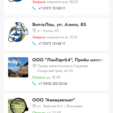
Закрыто
откроется в вс 00:01
+
7 (927) 151-82-11
Волга-Лом, ул. Азина, 85
ул. Азина, 85
Закрыто
откроется в вс 12:01
+
7 (927) 151-82-11
ООО "ЛомТорг64", Приём металлолома
Приём металлолома в Саратове.
Сокурский тракт, вл.33
Открыто
до 18:00
+
7 (905) 322-32-04
ООО "Авиацветмет"
ул. Тверская б/н / Вишневая
Открыто
до 23:59