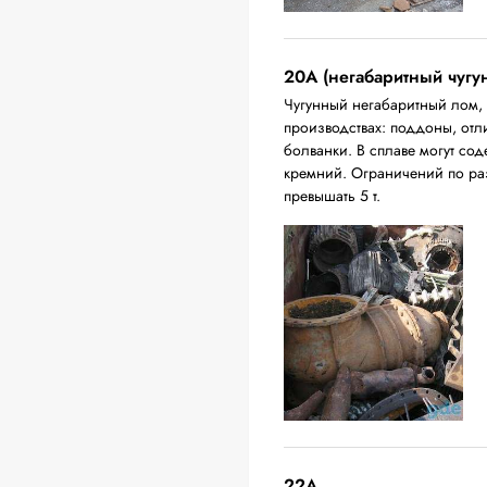
20A (негабаритный чугу
Чугунный негабаритный лом,
производствах: поддоны, отл
болванки. В сплаве могут сод
кремний. Ограничений по ра
превышать 5 т.
22A