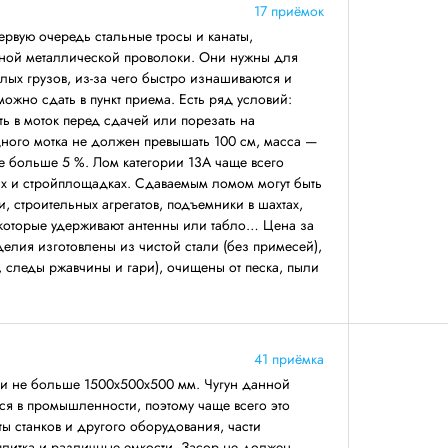
17 приёмок
первую очередь стальные тросы и канаты,
ной металлической проволоки. Они нужны для
ых грузов, из-за чего быстро изнашиваются и
 можно сдать в пункт приема. Есть ряд условий:
ть в моток перед сдачей или порезать на
дного мотка не должен превышать 100 см, масса —
не больше 5 %. Лом категории 13А чаще всего
ах и стройплощадках. Сдаваемым ломом могут быть
, строительных агрегатов, подъемники в шахтах,
 которые удерживают антенны или табло… Цена за
делия изготовлены из чистой стали (без примесей),
, следы ржавчины и гари), очищены от песка, пыли
41 приёмка
ми не больше 1500х500х500 мм. Чугун данной
ся в промышленности, поэтому чаще всего это
ты станков и другого оборудования, части
 плитка и различные емкости. Засор не должен