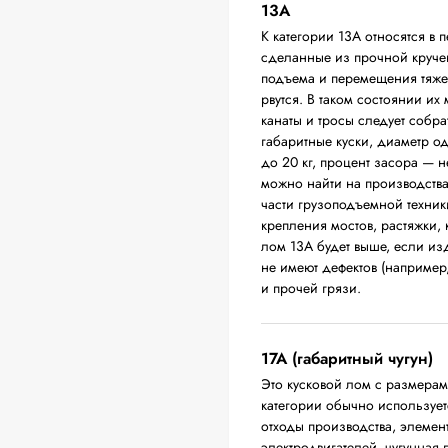
13А
К категории 13А относятся в 
сделанные из прочной круче
подъема и перемещения тяжел
рвутся. В таком состоянии их
канаты и тросы следует собра
габаритные куски, диаметр о
до 20 кг, процент засора — 
можно найти на производств
части грузоподъемной техники
крепления мостов, растяжки,
лом 13А будет выше, если из
не имеют дефектов (например
и прочей грязи.
17А (габаритный чугун)
Это кусковой лом с размера
категории обычно использует
отходы производства, элемен
электродвигателей, чугунная