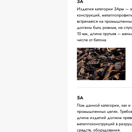
3А
Изделия категории 3Арм — эт
конструкций, металлопрофили,
встречается на промышленных
должны быть ровные, не спут
10 мм, длина прутьев — мень
числе от бетона.
5А
Лом данной категории, как и 
промышленных целях. Требова
длина изделий должна превыш
металлоконструкций в разруш
средств, оборудования.