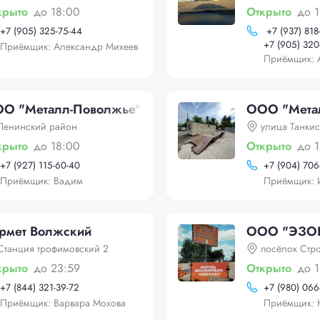
крыто
до 18:00
Открыто
до 
+
7 (905) 325-75-44
+
7 (937) 818
+
7 (905) 320
Приёмщик: Александр Михеев
Приёмщик: 
О "Металл-Поволжье"
ООО "Мета
Ленинский район
улица Танкис
крыто
до 18:00
Открыто
до 
+
7 (927) 115-60-40
+
7 (904) 706
Приёмщик: Вадим
Приёмщик: 
рмет Волжский
ООО "ЭЗОЦ
Станция трофимовский 2
посёлок Стр
крыто
до 23:59
Открыто
до 
+
7 (844) 321-39-72
+
7 (980) 066
Приёмщик: Варвара Мохова
Приёмщик: