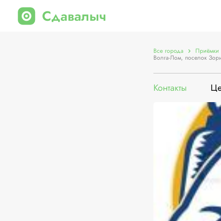
Все города
Приёмки 
Волга-Лом, поселок Зори
Контакты
Ц