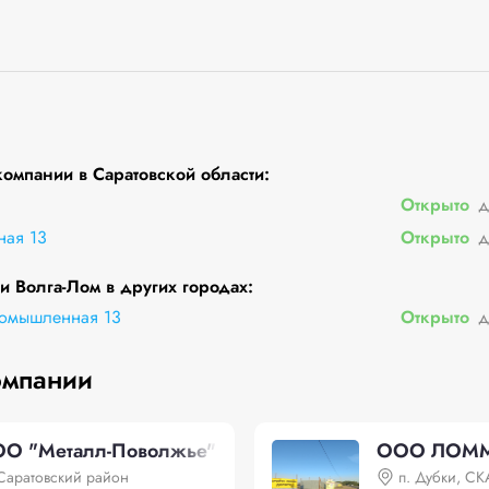
омпании в Саратовской области:
Открыто
д
ая 13
Открыто
д
 Волга-Лом в других городах:
ромышленная 13
Открыто
д
омпании
О "Металл-Поволжье"
ООО ЛОМ
Саратовский район
п. Дубки, С