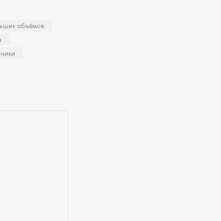
льших объёмов
а
зчики