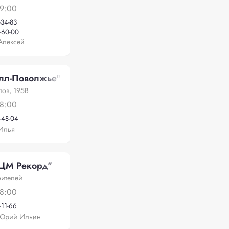
19:00
-34-83
-60-00
Алексей
лл-Поволжье"
тов, 195В
18:00
-48-04
Илья
М Рекорд"
оителей
18:00
-11-66
 Юрий Ильин