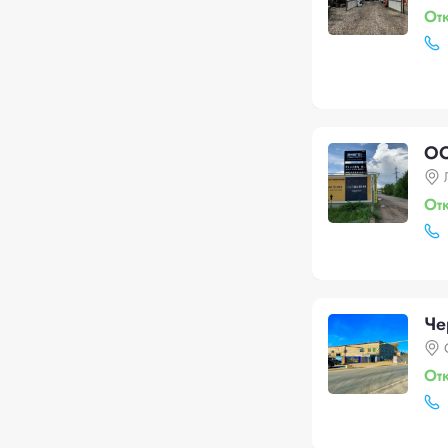
От
ОО
От
Че
От