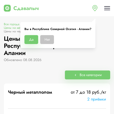
Все города
Цены на металлолом в Республике Северной Осетия - Алании
Вы в Республике Северной Осетия - Алании?
Цены на черный металлолом
Цены на черный металлолом в
Да
Нет
Республике Северной Осетия -
Алании
Обновлено 08.08.2026
Все категории
Черный металлолом
от 7 до 18 руб./кг
2 приёмки