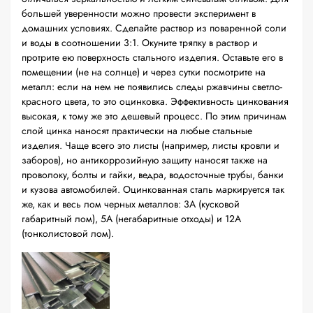
большей уверенности можно провести эксперимент в
домашних условиях. Сделайте раствор из поваренной соли
и воды в соотношении 3:1. Окуните тряпку в раствор и
протрите ею поверхность стального изделия. Оставьте его в
помещении (не на солнце) и через сутки посмотрите на
металл: если на нем не появились следы ржавчины светло-
красного цвета, то это оцинковка. Эффективность цинкования
высокая, к тому же это дешевый процесс. По этим причинам
слой цинка наносят практически на любые стальные
изделия. Чаще всего это листы (например, листы кровли и
заборов), но антикоррозийную защиту наносят также на
проволоку, болты и гайки, ведра, водосточные трубы, банки
и кузова автомобилей. Оцинкованная сталь маркируется так
же, как и весь лом черных металлов: 3А (кусковой
габаритный лом), 5А (негабаритные отходы) и 12А
(тонколистовой лом).