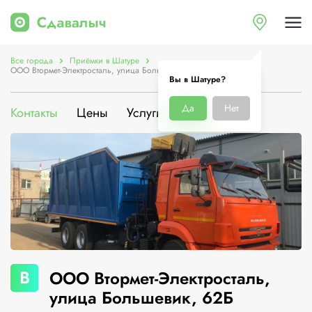
Все города
Приёмки в Шатуре
ООО Втормет-Электросталь, улица Большевик, 62Б
Вы в Шатуре?
Да
Нет
Контакты
Цены
Услуги
О компании
В
ООО Втормет-Электросталь,
улица Большевик, 62Б