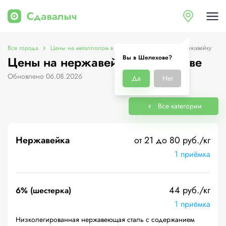
Все города
Цены на металлолом в Шелехове
Цены на нержавейку
Вы в Шелехове?
Цены на нержавейку в Шелехове
Обновлено 06.08.2026
Да
Нет
Все категории
Нержавейка
от 21 до 80 руб./кг
1 приёмка
44 руб./кг
6% (шестерка)
1 приёмка
Низколегированная нержавеющая сталь с содержанием