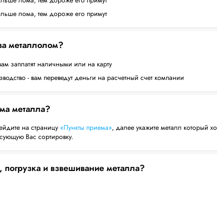
ольше лома, тем дороже его примут
ольше лома, тем дороже его примут
 за металлолом?
вам заплатят наличными или на карту
водство - вам переведут деньги на расчетный счет компании
ема металла?
ейдите на страницу
«Пункты приема»
, далее укажите металл который хо
есующую Вас сортировку.
, погрузка и взвешивание металла?