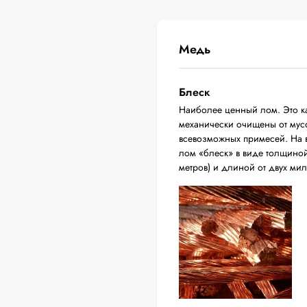
Медь
Блеск
Наиболее ценный лом. Это ка
механически очищены от мусо
всевозможных примесей. На в
лом «блеск» в виде толщиной 
метров) и длиной от двух ми