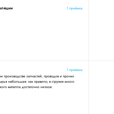
золяции
1 приёмка
1 приёмка
ри производстве запчастей, проводов и прочих
ырья небольшая: как правило, в стружке много
акого металла достаточно низкое.