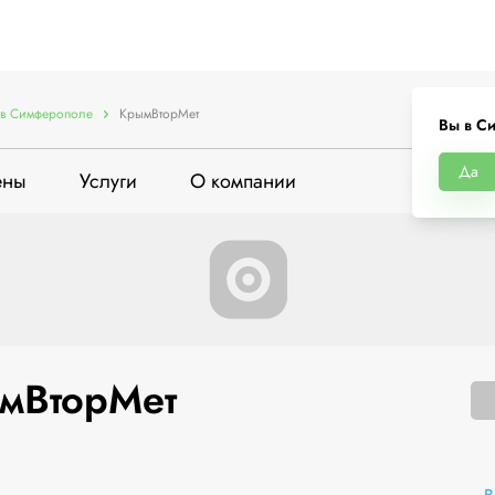
в Симферополе
КрымВторМет
Вы в С
Да
ены
Услуги
О компании
мВторМет