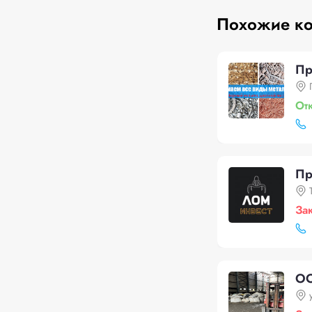
Похожие к
Пр
От
Пр
За
О