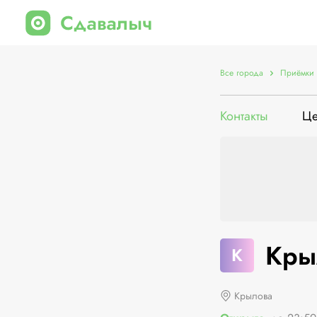
Все города
Приёмки 
Контакты
Ц
Кры
К
Крылова