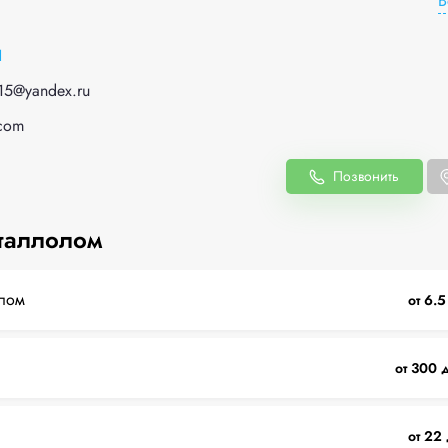
В
1
15@yandex.ru
.com
Позвонить
таллолом
лом
от 6.5
от 300 
от 22 