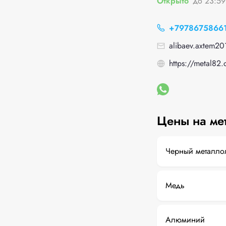
Открыто
до 23:59
+7978675866
alibaev.axtem20
https://metal82
Цены на ме
Черный металло
Медь
Алюминий