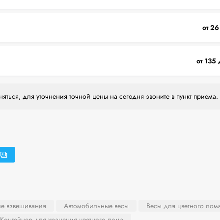
от 26
от 135 
яться, для уточнения точной цены на сегодня звоните в пункт приема.
ле взвешивания
Автомобильные весы
Весы для цветного лом
Контейнер для хранения цветного лома