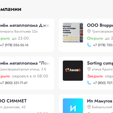
омпании
иём металлолома Джейгрупп
ООО Вторр
Генерала Васильева 32а
Трансформат
крыто
до 23:00
Открыто
до 
+
7 (978) 056-56-16
+
7 (978) 750
иём металлолома "Лом Инвест"
Sorting com
Трансформаторная улица, 3 Б
улица Крылов
крыто
откроется в пт 08:00
Закрыто
откр
+
7 (800) 551-71-41
+
7 (800) 707
ОО СИММЕТ
Ип Мамутов
И
ул.Данилова, 43
Байкальский