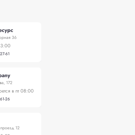
есурс
орная 36
23:00
-27-61
pany
а, 172
оется в пт 08:00
-61-26
 проезд 12