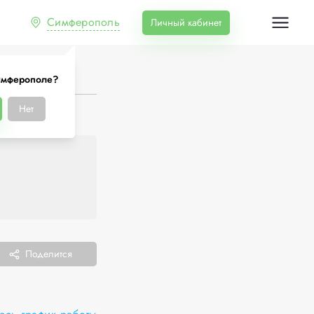
Симферополь
Личный кабинет
имферополе?
Нет
Поделится