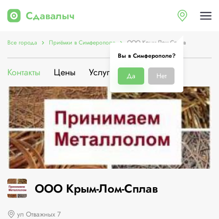
Все города
Приёмки в Симферополе
ООО Крым-Лом-Сплав
Вы в Симферополе?
Контакты
Цены
Услуги
О компании
Да
Нет
ООО Крым-Лом-Сплав
ул Отважных 7