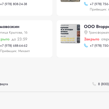
+
7 (978) 808-24-38
+
7 (978) 756
Приёмщик: 
мовозкин
ООО Вторр
улица Крылова, 16
Трансформат
крыто
до 23:59
Закрыто
откр
+
7 (978) 688-64-62
+
7 (978) 750
Приёмщик: Михаил
ферта
8 (800)