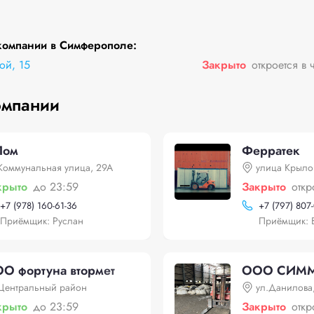
компании в Симферополе:
ой, 15
Закрыто
откроется в 
омпании
Лом
Ферратек
Коммунальная улица, 29А
улица Крыло
крыто
до 23:59
Закрыто
откр
+
7 (978) 160-61-36
+
7 (797) 807
Приёмщик: Руслан
Приёмщик: 
О фортуна втормет
ООО СИМ
Центральный район
ул.Данилова
крыто
до 23:59
Закрыто
откр