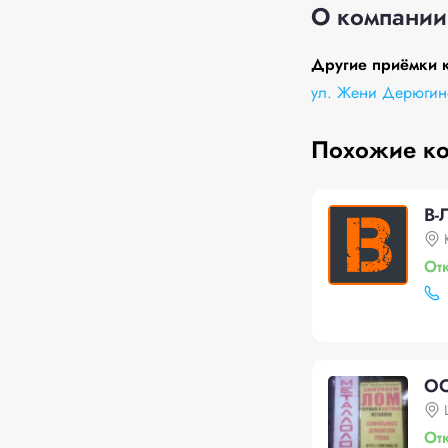
О компании
Другие приёмки 
ул. Жени Дерюгин
Похожие к
В-
От
ОО
От