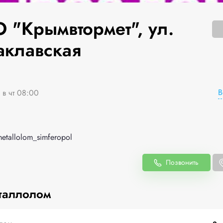
 "Крымвтормет", ул.
аклавская
В
 в чт 08:00
metallolom_simferopol
Позвонить
таллолом