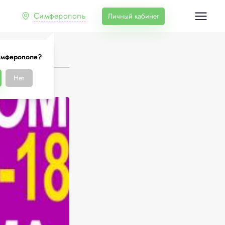
Симферополь
Личный кабинет
имферополе?
Нет