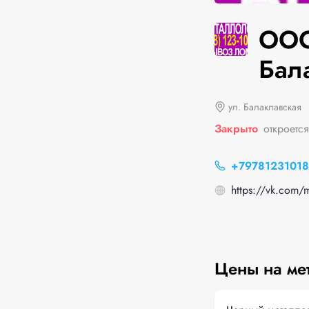
ООО
Бал
ул. Балаклавская
Закрыто
откроется
+79781231018
https://vk.com/
Цены на ме