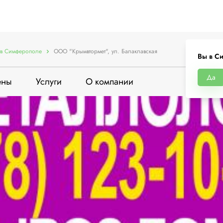
в Симферополе
ООО "Крымвтормет", ул. Балаклавская
Вы в С
Да
ены
Услуги
О компании