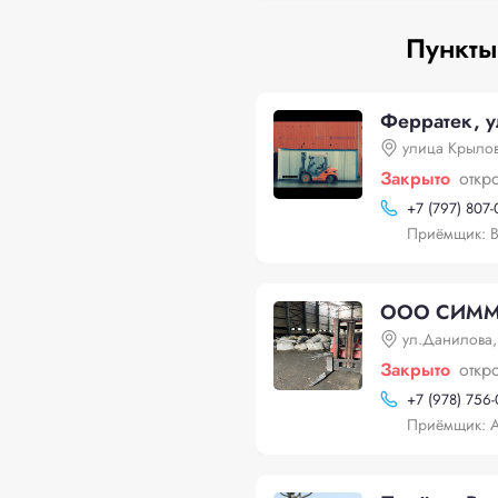
Пункты
Ферратек, 
улица Крылов
Закрыто
откр
+
7 (797) 807-
Приёмщик: В
ООО СИММЕТ
ул.Данилова,
Закрыто
откр
+
7 (978) 756
Приёмщик: А