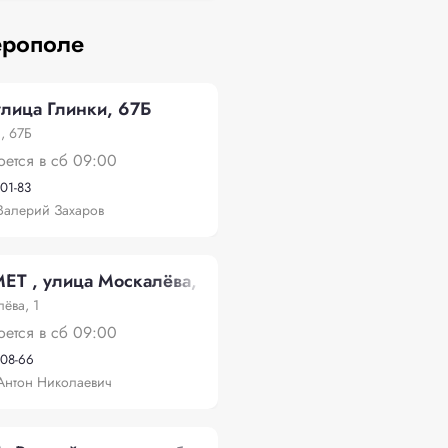
ерополе
улица Глинки, 67Б
, 67Б
оется в сб 09:00
-01-83
Валерий Захаров
 , улица Москалёва, 1
ёва, 1
оется в сб 09:00
-08-66
Антон Николаевич