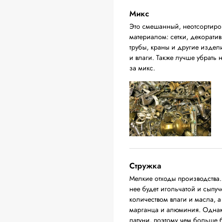
Микс
Это смешанный, неотсортиров
материалом: сетки, декорати
трубы, краны и другие издел
и влаги. Также лучше убрать
за микс.
Стружка
Мелкие отходы производства.
нее будет игольчатой и сыпу
количеством влаги и масла, а
марганца и алюминия. Однак
латуни, поэтому чем больше б