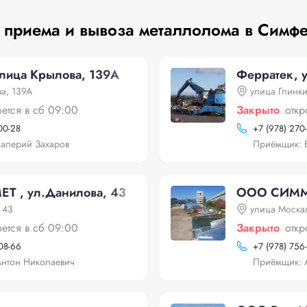
 приема и вывоза металлолома в Симф
улица Крылова, 139А
Ферратек, 
а, 139А
улица Глинки
оется в сб 09:00
Закрыто
откр
00-28
+
7 (978) 270
алерий Захаров
Приёмщик: 
 , ул.Данилова, 43
ООО СИММЕТ
 43
улица Москал
оется в сб 09:00
Закрыто
откр
-08-66
+
7 (978) 756
нтон Николаевич
Приёмщик: 