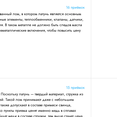
16 приёмок
анный лом, в котором латунь является основным
вные элементы, теплообменники, клапаны, датчики,
ия. В таком металле не должно быть следов масла
 неметаллические включения, чтобы повысить цену
15 приёмок
 Поскольку латунь — твердый материал, стружка из
чей. Такой лом принимают даже с небольшим
 также допускают в составе примеси свинца,
о пункты приема ценят именно медь в сплавах
удет меди в составе стружки, тем выше станет цена.