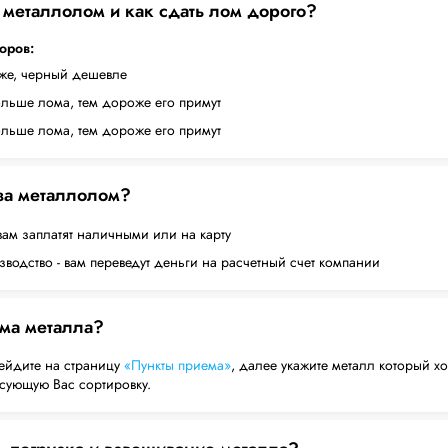
а металлолом и как сдать лом дорого?
торов:
оже, черный дешевле
ольше лома, тем дороже его примут
ольше лома, тем дороже его примут
 за металлолом?
вам заплатят наличными или на карту
водство - вам переведут деньги на расчетный счет компании
ема металла?
ейдите на страницу
«Пункты приема»
, далее укажите металл который хо
есующую Вас сортировку.