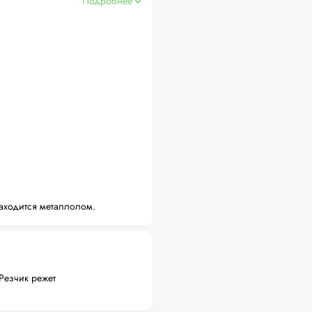
Подробнее
аходится металлолом.
Резчик режет