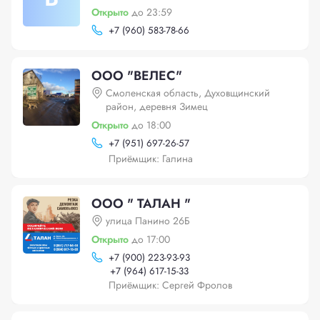
Открыто
до 23:59
+
7 (960) 583-78-66
ООО "ВЕЛЕС"
Смоленская область, Духовщинский
район, деревня Зимец
Открыто
до 18:00
+
7 (951) 697-26-57
Приёмщик: Галина
ООО " ТАЛАН "
улица Панино 26Б
Открыто
до 17:00
+
7 (900) 223-93-93
+
7 (964) 617-15-33
Приёмщик: Сергей Фролов