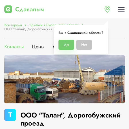
Все города
Приёмки в Смоленской области
ООО "Талан", Дорогобужский проезд
Вы в Смоленской области?
Да
Нет
Контакты
Цены
Услуги
О компании
Т
ООО "Талан", Дорогобужский
проезд