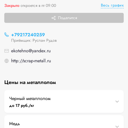
Весь график
Закрыто
откроется в пт 09:00
Поделится
+79217240259
Приёмщик: Руслан Рудов
ekotehno@yandex.ru
http://scrap-metall.ru
Цены на металлолом
Черный металлолом
до 17 руб./кг
Медь