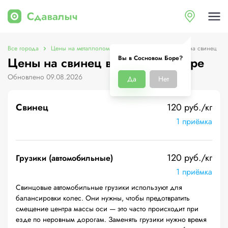
Все города
Цены на металлолом в Сосновом Боре
Цены на свинец
Вы в Сосновом Боре?
Цены на свинец в Сосновом Боре
Обновлено 09.08.2026
Да
Нет
Свинец
120 руб./кг
1 приёмка
120 руб./кг
Грузики (автомобильные)
1 приёмка
Свинцовые автомобильные грузики используют для
балансировки колес. Они нужны, чтобы предотвратить
смещение центра массы оси — это часто происходит при
езде по неровным дорогам. Заменять грузики нужно время