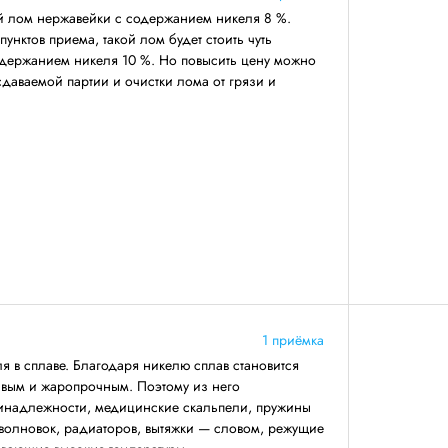
й лом нержавейки с содержанием никеля 8 %.
унктов приема, такой лом будет стоить чуть
одержанием никеля 10 %. Но повысить цену можно
даваемой партии и очистки лома от грязи и
1 приёмка
я в сплаве. Благодаря никелю сплав становится
ивым и жаропрочным. Поэтому из него
ринадлежности, медицинские скальпели, пружины
волновок, радиаторов, вытяжки — словом, режущие