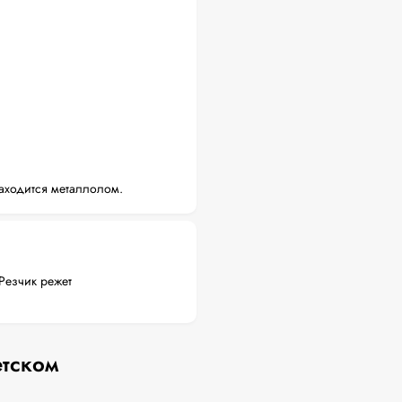
аходится металлолом.
Резчик режет
етском