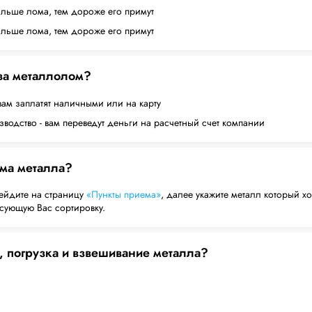
ольше лома, тем дороже его примут
ольше лома, тем дороже его примут
 за металлолом?
вам заплатят наличными или на карту
водство - вам переведут деньги на расчетный счет компании
ема металла?
ейдите на страницу
«Пункты приема»
, далее укажите металл который хо
есующую Вас сортировку.
, погрузка и взвешивание металла?