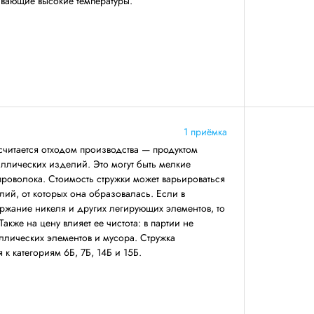
вающие высокие температуры.
1 приёмка
читается отходом производства — продуктом
ллических изделий. Это могут быть мелкие
 проволока. Стоимость стружки может варьироваться
лий, от которых она образовалась. Если в
ржание никеля и других легирующих элементов, то
Также на цену влияет ее чистота: в партии не
ллических элементов и мусора. Стружка
к категориям 6Б, 7Б, 14Б и 15Б.