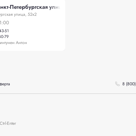
нкт-Петербургская улица, 52к2
ургская улица, 52к2
1:00
43-51
40-79
интунен Антон
ферта
8 (800)
rl-Enter