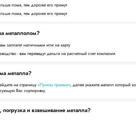
ольше лома, тем дороже его примут
ольше лома, тем дороже его примут
 за металлолом?
вам заплатят наличными или на карту
водство - вам переведут деньги на расчетный счет компании
ема металла?
ейдите на страницу
«Пункты приема»
, далее укажите металл который хо
есующую Вас сортировку.
, погрузка и взвешивание металла?