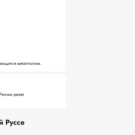
аходится металлолом.
Резчик режет
й Руссе