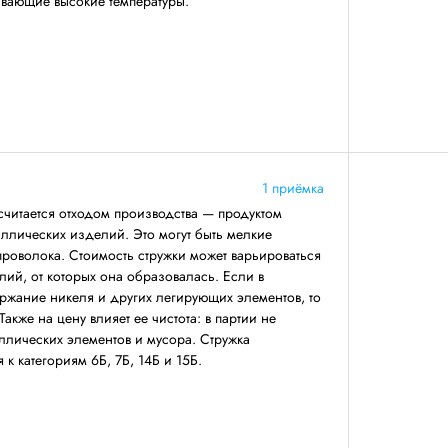
вающие высокие температуры.
1 приёмка
читается отходом производства — продуктом
ллических изделий. Это могут быть мелкие
 проволока. Стоимость стружки может варьироваться
лий, от которых она образовалась. Если в
ржание никеля и других легирующих элементов, то
Также на цену влияет ее чистота: в партии не
ллических элементов и мусора. Стружка
к категориям 6Б, 7Б, 14Б и 15Б.