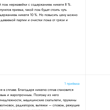
й лом нержавейки с содержанием никеля 8 %.
унктов приема, такой лом будет стоить чуть
одержанием никеля 10 %. Но повысить цену можно
даваемой партии и очистки лома от грязи и
1 приёмка
я в сплаве. Благодаря никелю сплав становится
ивым и жаропрочным. Поэтому из него
ринадлежности, медицинские скальпели, пружины
волновок, радиаторов, вытяжки — словом, режущие