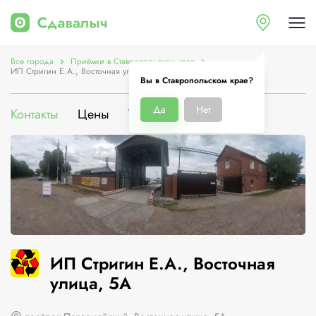
Все города
Приёмки в Ставропольском крае
ИП Стригин Е.А., Восточная улица, 5А
Вы в Ставропольском крае?
Да
Нет
Контакты
Цены
Услуги
О компании
ИП Стригин Е.А., Восточная
улица, 5А