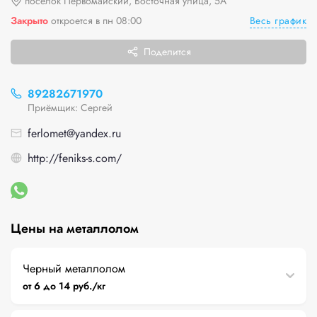
посёлок Первомайский, Восточная улица, 5А
Весь график
Закрыто
откроется в пн 08:00
Поделится
89282671970
Приёмщик: Сергей
ferlomet@yandex.ru
http://feniks-s.com/
Цены на металлолом
Черный металлолом
от 6 до 14 руб./кг