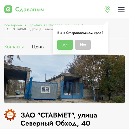
Все города
Приёмки в Ставропольском крае
ЗАО "СТАВМЕТ", улица Северный Обход, 40
Вы в Ставропольском крае?
Да
Нет
Контакты
Цены
Услуги
О компании
ЗАО "СТАВМЕТ", улица
Северный Обход, 40