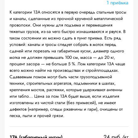
1 приёмка
К категории 13А относятся в первую очередь стальные тросы
и канаты, сделанные из прочной крученой металлической
проволоки. Они нужны для подъема и перемещения
тяжелых грузов, из-за чего быстро изнашиваются и рвутся. В
таком состоянии их можно сдать в пункт приема. Есть ряд
условий: канаты и тросы следует собрать в моток перед
сдачей или порезать на габаритные куски, диаметр одного
мотка не должен превышать 100 см, масса — до 20 кг,
процент засора — не больше 5 %. Лом категории 13А чаще
всего можно найти на производствах и стройплощадках.
Сдаваемым ломом могут быть части грузоподъемной
техники, строительных агрегатов, подъемники в шахтах,
крепления мостов, растяжки, которые удерживают антенны
или табло… Цена за лом 13А будет выше, если изделия
изготовлены из чистой стали (без примесей), не имеют
дефектов (например, следы ржавчины и гари), очищены от
песка, пыли и прочей грязи.
24 руб./кг
17А (габаритный чугун)