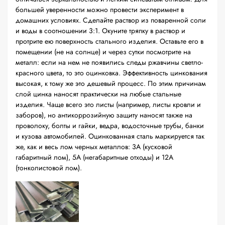
большей уверенности можно провести эксперимент в
домашних условиях. Сделайте раствор из поваренной соли
и воды в соотношении 3:1. Окуните тряпку в раствор и
протрите ею поверхность стального изделия. Оставьте его в
помещении (не на солнце) и через сутки посмотрите на
металл: если на нем не появились следы ржавчины светло-
красного цвета, то это оцинковка. Эффективность цинкования
высокая, к тому же это дешевый процесс. По этим причинам
слой цинка наносят практически на любые стальные
изделия. Чаще всего это листы (например, листы кровли и
заборов), но антикоррозийную защиту наносят также на
проволоку, болты и гайки, ведра, водосточные трубы, банки
и кузова автомобилей. Оцинкованная сталь маркируется так
же, как и весь лом черных металлов: 3А (кусковой
габаритный лом), 5А (негабаритные отходы) и 12А
(тонколистовой лом).