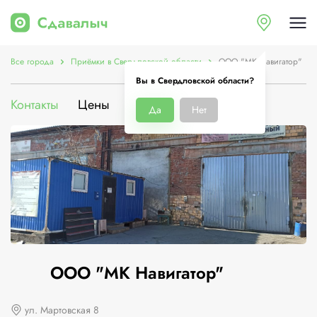
Все города
Приёмки в Свердловской области
ООО "МК Навигатор"
Вы в Свердловской области?
Контакты
Цены
Услуги
О компании
Да
Нет
ООО "МК Навигатор"
ул. Мартовская 8