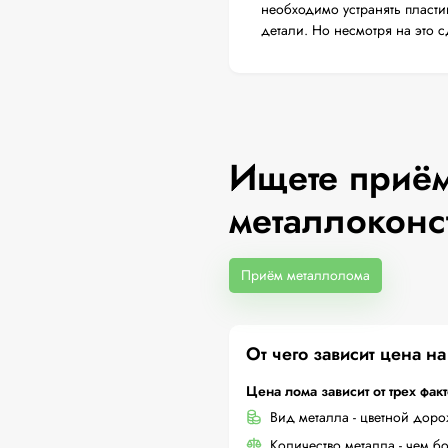
необходимо устранять пласти
детали. Но несмотря на это 
Ищете приём
металлоконс
Приём металлолома
От чего зависит цена н
Цена лома зависит от трех фак
Вид металла - цветной дор
Количество металла - чем б