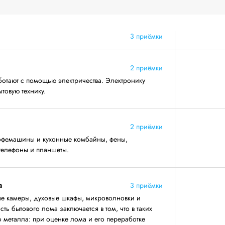
3 приёмки
2 приёмки
ботают с помощью электричества. Электронику
товую технику.
2 приёмки
кофемашины и кухонные комбайны, фены,
 телефоны и планшеты.
а
3 приёмки
 камеры, духовые шкафы, микроволновки и
ь бытового лома заключается в том, что в таких
 металла: при оценке лома и его переработке