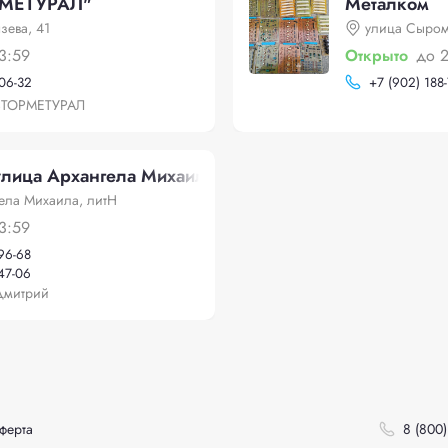
МЕТУРАЛ"
Металком
зева, 41
улица Сыром
3:59
Открыто
до 
-06-32
+
7 (902) 188
ВТОРМЕТУРАЛ
улица Архангела Михаила, литН
ела Михаила, литН
3:59
-96-68
-47-06
Дмитрий
ферта
8 (800)