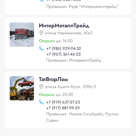
Приёмщик: Рауф "Интерматаллтрейд"
ИнтерМеталлТрейд
улица Нариманова, 40к2
Открыто
до 16:00
+
7 (986) 929-94-32
+
7 (967) 361-46-25
Приёмщик: ИнтермеллТрейд
ТатВторЛом
улица Аделя Кутуя, 159А/3
Открыто
до 20:00
+
7 (919) 637-57-23
+
7 (917) 887-99-29
Приёмщик: Никита Гольбрайх, Руслан
Сафин