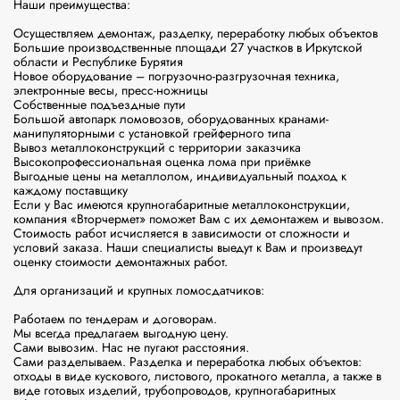
Наши преимущества:

Осуществляем демонтаж, разделку, переработку любых объектов

Большие производственные площади 27 участков в Иркутской 
области и Республике Бурятия

Новое оборудование – погрузочно-разгрузочная техника, 
электронные весы, пресс-ножницы

Собственные подъездные пути

Большой автопарк ломовозов, оборудованных кранами-
манипуляторными с установкой грейферного типа

Вывоз металлоконструкций с территории заказчика

Высокопрофессиональная оценка лома при приёмке

Выгодные цены на металлолом, индивидуальный подход к 
каждому поставщику

Если у Вас имеются крупногабаритные металлоконструкции, 
компания «Вторчермет» поможет Вам с их демонтажем и вывозом. 
Стоимость работ исчисляется в зависимости от сложности и 
условий заказа. Наши специалисты выедут к Вам и произведут 
оценку стоимости демонтажных работ.

Для организаций и крупных ломосдатчиков:

Работаем по тендерам и договорам.

Мы всегда предлагаем выгодную цену.

Сами вывозим. Нас не пугают расстояния.

Сами разделываем. Разделка и переработка любых объектов: 
отходы в виде кускового, листового, прокатного металла, а также в 
виде готовых изделий, трубопроводов, крупногабаритных 