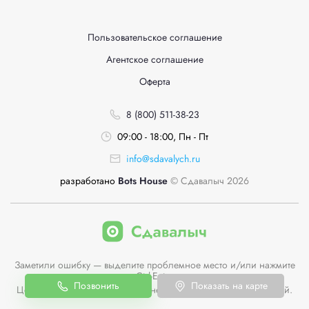
Пользовательское соглашение
Агентское соглашение
Оферта
8 (800) 511-38-23
09:00 - 18:00, Пн - Пт
info@sdavalych.ru
разработано
Bots House
© Сдавалыч 2026
Заметили ошибку — выделите проблемное место и/или нажмите
Ctrl-Enter
Позвонить
Показать на карте
Цены пунктов приема на сайте не являются публичной офертой.