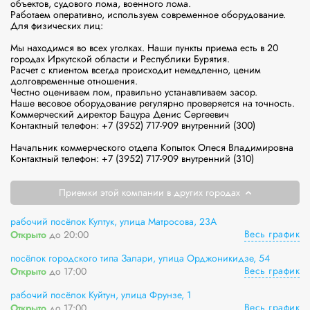
объектов, судового лома, военного лома.

Работаем оперативно, используем современное оборудование.

Для физических лиц:

Мы находимся во всех уголках. Наши пункты приема есть в 20 
городах Иркутской области и Республики Бурятия.

Расчет с клиентом всегда происходит немедленно, ценим 
долговременные отношения.

Честно оцениваем лом, правильно устанавливаем засор.

Наше весовое оборудование регулярно проверяется на точность.

Коммерческий директор Бацура Денис Сергеевич

Контактный телефон: +7 (3952) 717-909 внутренний (300)

Начальник коммерческого отдела Копыток Олеся Владимировна

Контактный телефон: +7 (3952) 717-909 внутренний (310)
Приемки этой компании в других городах
рабочий посёлок Култук, улица Матросова, 23А
Весь график
Открыто
до 20:00
посёлок городского типа Залари, улица Орджоникидзе, 54
Весь график
Открыто
до 17:00
рабочий посёлок Куйтун, улица Фрунзе, 1
Весь график
Открыто
до 17:00