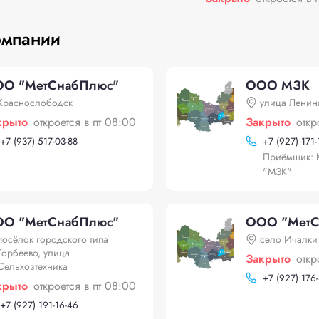
омпании
О "МетСнабПлюс"
ООО МЗК
Краснослободск
улица Ленин
крыто
откроется в пт 08:00
Закрыто
откр
+
7 (937) 517-03-88
+
7 (927) 171
Приёмщик:
"МЗК"
О "МетСнабПлюс"
ООО "МетС
посёлок городского типа
село Ичалки
Торбеево, улица
Закрыто
откр
Сельхозтехника
+
7 (927) 176
крыто
откроется в пт 08:00
+
7 (927) 191-16-46