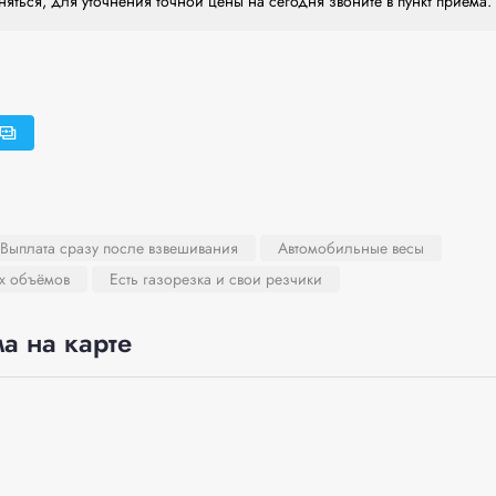
яться, для уточнения точной цены на сегодня звоните в пункт приема.
Выплата сразу после взвешивания
Автомобильные весы
х объёмов
Есть газорезка и свои резчики
а на карте