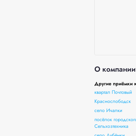
О компании
Другие приёмки к
квартал Почтовый
Краснослободск
село Ичалки
посёлок городского
Сельхозтехника
село Дубёнки