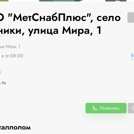
 "МетСнабПлюс", село
ники, улица Мира, 1
ца Мира, 1
В
 в пт 08:00
8
.ru
Позвонить
таллолом