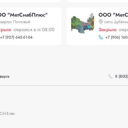
О "МетСнабПлюс"
ООО "МетС
квартал Почтовый
село Дубёнк
крыто
откроется в пт 08:00
Закрыто
откр
+
7 (927) 642-61-04
+
7 (906) 160
ферта
8 (800)
rl-Enter