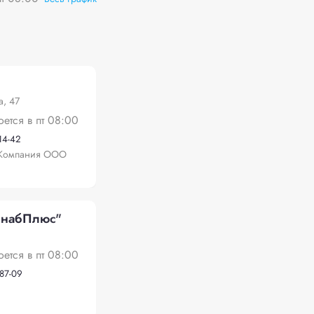
а, 47
оется в пт 08:00
-14-42
 Компания ООО
набПлюс"
оется в пт 08:00
-87-09