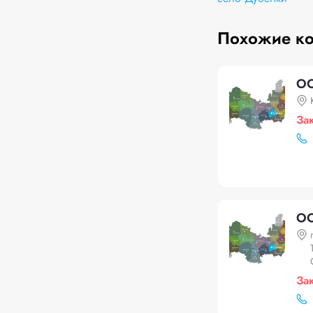
Похожие к
ОО
За
ОО
За