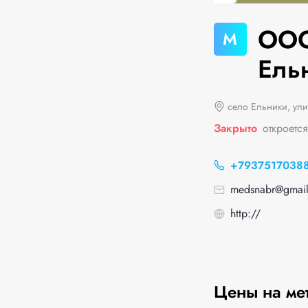
ООО
М
Ель
село Ельники, ули
Закрыто
откроется
+7937517038
medsnabr@gmail
http://
Цены на ме