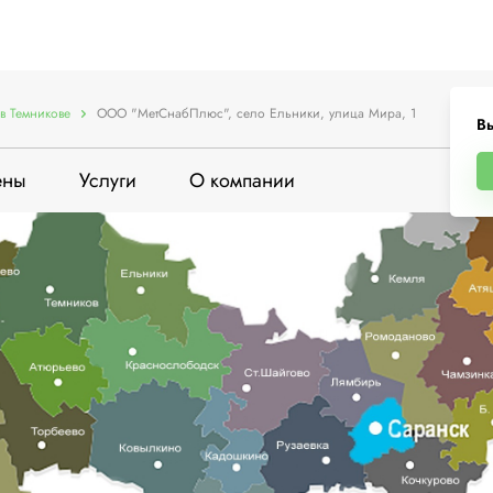
в Темникове
ООО "МетСнабПлюс", село Ельники, улица Мира, 1
Вы
ены
Услуги
О компании