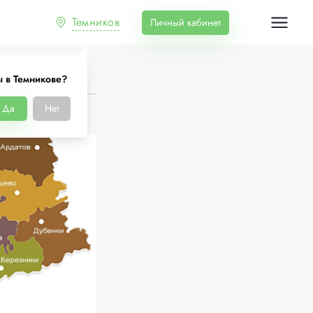
Темников
Личный кабинет
 в Темникове?
Да
Нет