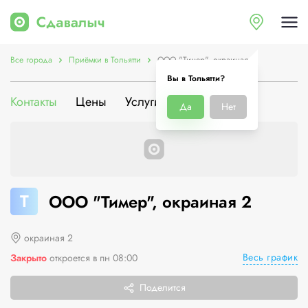
Все города
Приёмки в Тольятти
ООО "Тимер", окраиная 2
Вы в Тольятти?
Контакты
Цены
Услуги
О компании
Да
Нет
Т
ООО "Тимер", окраиная 2
окраиная 2
Весь график
Закрыто
откроется в пн 08:00
Поделится