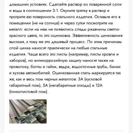
домашних условиях. Сделайте раствор из поваренной соли
и воды в соотношении 3:1. Окуните тряпку в раствор и
протрите ею поверхность стального изделия. Оставьте его в
помещении (не на солнце) и через сутки посмотрите на
металл: если на нем не появились следы ржавчины светло-
красного цвета, то это оцинковка. Эффективность цинкования
высокая, к тому же это дешевый процесс. По этим причинам
слой цинка наносят практически на любые стальные
изделия. Чаще всего это листы (например, листы кровли и
заборов), но антикоррозийную защиту наносят также на
проволоку, болты и гайки, ведра, водосточные трубы, банки
и кузова автомобилей. Оцинкованная сталь маркируется так
же, как и весь лом черных металлов: 3А (кусковой
габаритный лом), 5А (негабаритные отходы) и 12А
(тонколистовой лом).