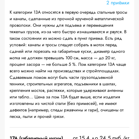
2 приёмки
К категории 13А относятся в первую очередь стальные тросы
и канаты, сделанные из прочной крученой металлической
проволоки. Они нужны для подъема и перемещения
тяжелых грузов, из-за чего быстро изнашиваются и рвутся. В
таком состоянии их можно сдать в пункт приема. Есть ряд
условий: канаты и тросы следует собрать в моток перед
сдачей или порезать на габаритные куски, диаметр одного
мотка не должен превышать 100 см, масса — до 20 кг,
процент засора — не больше 5 %. Лом категории 13А чаще
всего можно найти на производствах и стройплощадках.
Сдаваемым ломом могут быть части грузоподъемной
техники, строительных агрегатов, подъемники в шахтах,
крепления мостов, растяжки, которые удерживают антенны
или табло… Цена за лом 13А будет выше, если изделия
изготовлены из чистой стали (без примесей), не имеют
дефектов (например, следы ржавчины и гари), очищены от
песка, пыли и прочей грязи.
от 15.4 до 24.5 руб./кг
17А (габаритный чугун)