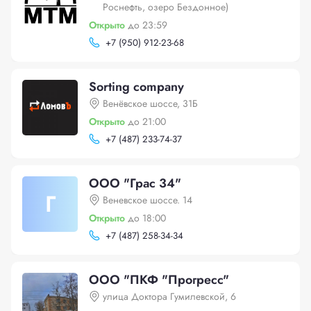
Роснефть, озеро Бездонное)
Открыто
до 23:59
+
7 (950) 912-23-68
Sorting company
Венёвское шоссе, 31Б
Открыто
до 21:00
+
7 (487) 233-74-37
ООО "Грас 34"
Г
Веневское шоссе. 14
Открыто
до 18:00
+
7 (487) 258-34-34
ООО "ПКФ "Прогресс"
улица Доктора Гумилевской, 6