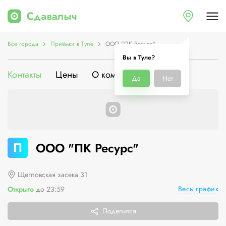
Все города
Приёмки в Туле
ООО "ПК Ресурс"
Вы в Туле?
Контакты
Цены
О компании
Да
Нет
П
ООО "ПК Ресурс"
Щегловская засека 31
Весь график
Открыто
до 23:59
Поделится