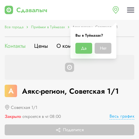
Все города
Приёмки в Туймазах
Аякс-регион, Советская 1/1
Вы в Туймазах?
Контакты
Цены
О компании
Да
Нет
А
Аякс-регион, Советская 1/1
Советская 1/1
Весь график
Закрыто
откроется в чт 08:00
Поделится