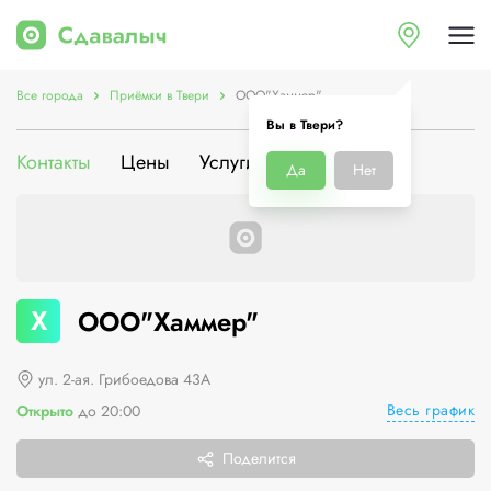
Все города
Приёмки в Твери
ООО"Хаммер"
Вы в Твери?
Контакты
Цены
Услуги
О компании
Да
Нет
Х
ООО"Хаммер"
ул. 2-ая. Грибоедова 43А
Весь график
Открыто
до 20:00
Поделится