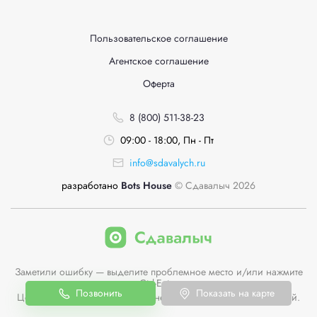
Пользовательское соглашение
Агентское соглашение
Оферта
8 (800) 511-38-23
09:00 - 18:00, Пн - Пт
info@sdavalych.ru
разработано
Bots House
© Сдавалыч 2026
Заметили ошибку — выделите проблемное место и/или нажмите
Ctrl-Enter
Позвонить
Показать на карте
Цены пунктов приема на сайте не являются публичной офертой.