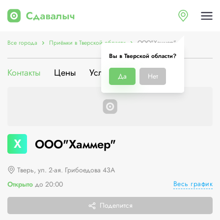
Все города
Приёмки в Тверской области
ООО"Хаммер"
Вы в Тверской области?
Контакты
Цены
Услуги
О компании
Да
Нет
Х
ООО"Хаммер"
Тверь, ул. 2-ая. Грибоедова 43А
Весь график
Открыто
до 20:00
Поделится