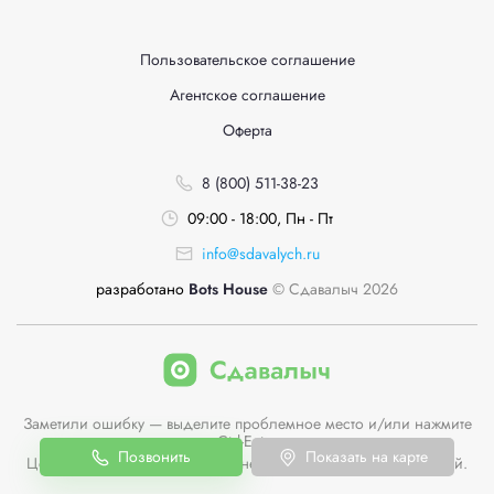
Пользовательское соглашение
Агентское соглашение
Оферта
8 (800) 511-38-23
09:00 - 18:00, Пн - Пт
info@sdavalych.ru
разработано
Bots House
© Сдавалыч 2026
Заметили ошибку — выделите проблемное место и/или нажмите
Ctrl-Enter
Позвонить
Показать на карте
Цены пунктов приема на сайте не являются публичной офертой.