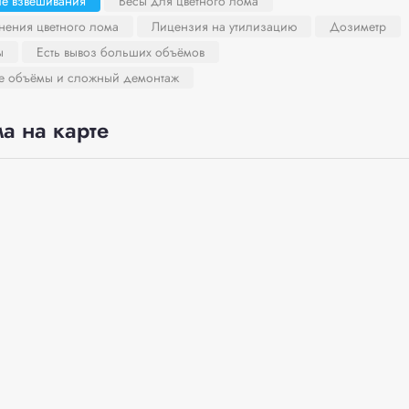
ле взвешивания
Весы для цветного лома
нения цветного лома
Лицензия на утилизацию
Дозиметр
ы
Есть вывоз больших объёмов
ие объёмы и сложный демонтаж
а на карте