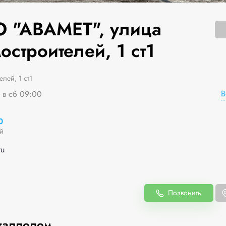
 "АВАМЕТ", улица
строителей, 1 ст1
лей, 1 ст1
В
я в сб 09:00
0
й
ru
Позвонить
таллолом