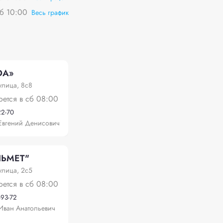
сб 10:00
Весь график
DА»
улица, 8с8
оется в сб 08:00
22-70
Евгений Денисович
ЛЬМЕТ"
улица, 2с5
оется в сб 08:00
-93-72
Иван Анатольевич