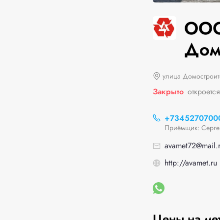
ООО
Домо
улица Домостроите
Закрыто
откроетс
+7345270700
Приёмщик: Серге
avamet72@mail.
http://avamet.ru
Цены на ме