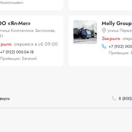
Анатольевич
О «Ял-Мет»
Melly Group
улица Константина Заслонова,
улица Пермя
31
Закрыто
откр
крыто
откроется в сб 09:00
+
7 (922) 005
+
7 (922) 005-04-18
Приёмщик: 
Приёмщик: Евгений
ферта
8 (800)