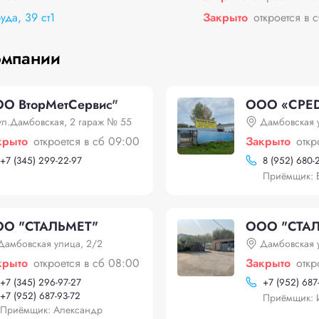
уда, 39 ст1
Закрыто
откроется в 
омпании
О ВторМетСервис"
ООО «СРЕ
ул.Дамбовская, 2 гараж № 55
Дамбовская 
крыто
откроется в сб 09:00
Закрыто
откр
+
7 (345) 299-22-97
8 (952) 680-
Приёмщик: 
O "СТАЛЬМЕТ"
OOO "СТА
Дамбовская улица, 2/2
Дамбовская 
крыто
откроется в сб 08:00
Закрыто
откр
+
7 (345) 296-97-27
+
7 (952) 687
+
7 (952) 687-93-72
Приёмщик: 
Приёмщик: Александр