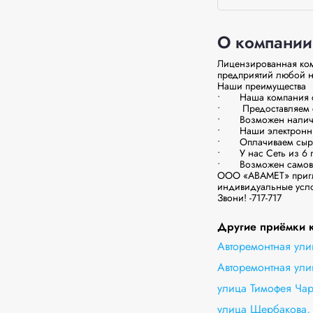
О компании
Лицензированная ко
предприятий любой на
Наши преимущества

•	Наша компания сотрудничает с юридическими и физическими лицами.

•	 Предоставляем сопроводительные документы на перевозку металла

•	Возможен наличный и безналичный расчет.

•	Наши электронные весы и автовесы проходят официальную поверку.

•	Оплачиваем сырье сразу после  приема. (деньги есть всегда)

•	У нас Сеть из 6 приемных пунктов, расположенных в разных точках города для вашего удобства. 

•	Возможен самовывоз лома для юридических лиц.

ООО «АВАМЕТ» пригла
индивидуальные услов
Звони! -717-717
Другие приёмки 
Авторемонтная ули
Авторемонтная улиц
улица Тимофея Чар
улица Щербакова,