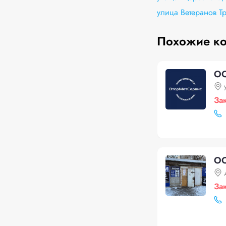
улица Ветеранов Тр
Похожие к
ОО
За
OO
За