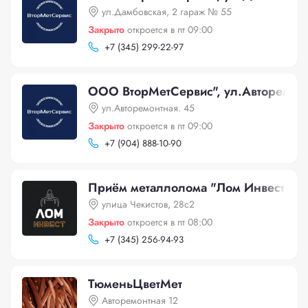
ул.Дамбовская, 2 гараж № 55
Закрыто
откроется в пт 09:00
+
7 (345) 299-22-97
ООО ВторМетСервис", ул.Авторемонт
ул.Авторемонтная. 45
Закрыто
откроется в пт 09:00
+
7 (904) 888-10-90
Приём металлолома "Лом Инвест", ул
улица Чекистов, 28с2
Закрыто
откроется в пт 08:00
+
7 (345) 256-94-93
ТюменьЦветМет
Авторемонтная 12